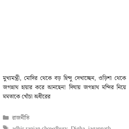
মুখ্যমন্ত্রী, মোদির থেকে বড় হিন্দু দেখাচ্ছেন, ওড়িশা থেকে
জগন্নাথ হায়ার করে আনছেন! দিঘায় জগন্নাথ মন্দির নিয়ে
মমতাকে খোঁচা অধীরের
Categories
রাজনীতি
Tags
adhir ranjan chowdhury
,
Digha
,
jagannath