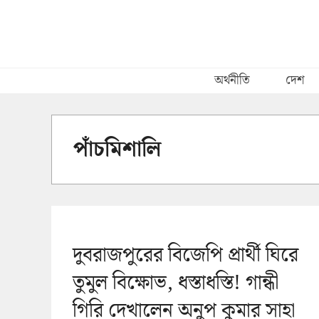
Skip
to
content
অর্থনীতি
দেশ
পাঁচমিশালি
দুবরাজপুরের বিজেপি প্রার্থী ঘিরে
তুমুল বিক্ষোভ, ধস্তাধস্তি! গান্ধী
গিরি দেখালেন অনুপ কুমার সাহা