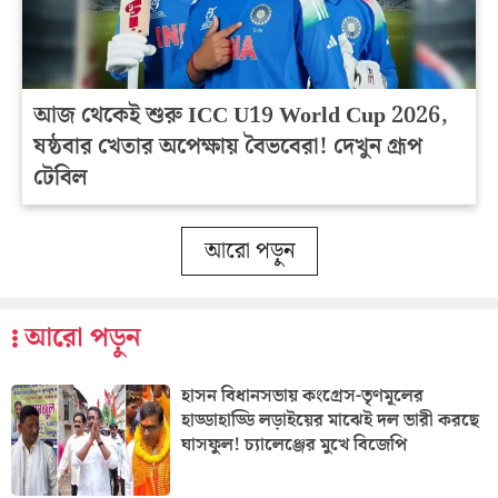
আজ থেকেই শুরু ICC U19 World Cup 2026,
ষষ্ঠবার খেতার অপেক্ষায় বৈভবেরা! দেখুন গ্রূপ
টেবিল
আরো পড়ুন
আরো পড়ুন
হাসন বিধানসভায় কংগ্রেস-তৃণমূলের
হাড্ডাহাড্ডি লড়াইয়ের মাঝেই দল ভারী করছে
ঘাসফুল! চ্যালেঞ্জের মুখে বিজেপি