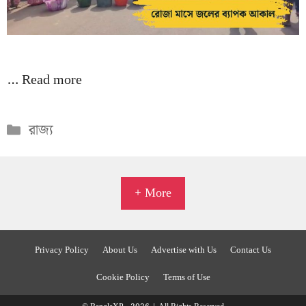
…
Read more
Categories
রাজ্য
+ More
Privacy Policy
About Us
Advertise with Us
Contact Us
Cookie Policy
Terms of Use