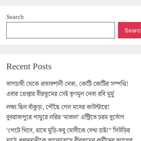
Search
Searc
Recent Posts
ভাগচাষী থেকে প্রভাবশালী নেতা, কোটি কোটির সম্পত্তি!
এবার গ্রেপ্তার বীরভূমের সেই তৃণমূল নেতা রবি মুর্মু
লক্ষ্য ছিল বাঁকুড়া, পৌঁছে গেল মদের কাউন্টারে!
দুবরাজপুরে পাথুরে লরির ‘মাতাল’ এন্ট্রিতে চরম দুর্ভোগ
‘পেটে খিদে, হাতে মুড়ি-তবু মোদীকে দেখা চাই!” সিউড়ির
মাঠে প্রধানমন্ত্রীকে ভালোবেসে বীরভূমের কর্মীদের ত্যাগের