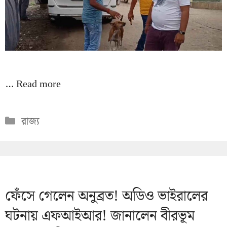
…
Read more
Categories
রাজ্য
ফেঁসে গেলেন অনুব্রত! অডিও ভাইরালের
ঘটনায় এফআইআর! জানালেন বীরভূম