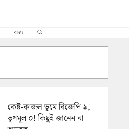
রাজ্য
কেষ্ট-কাজল ভূমে বিজেপি ৯,
তৃণমূল ০! কিছুই জানেন না