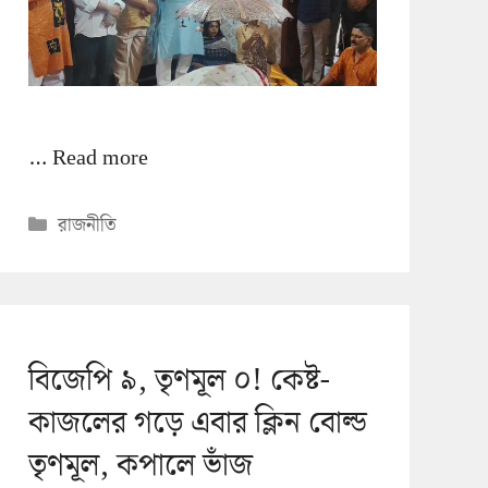
…
Read more
Categories
রাজনীতি
বিজেপি ৯, তৃণমূল ০! কেষ্ট-
কাজলের গড়ে এবার ক্লিন বোল্ড
তৃণমূল, কপালে ভাঁজ