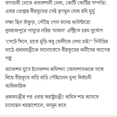
ভাগচাষী থেকে প্রভাবশালী নেতা, কোটি কোটির সম্পত্তি!
এবার গ্রেপ্তার বীরভূমের সেই তৃণমূল নেতা রবি মুর্মু
লক্ষ্য ছিল বাঁকুড়া, পৌঁছে গেল মদের কাউন্টারে!
দুবরাজপুরে পাথুরে লরির ‘মাতাল’ এন্ট্রিতে চরম দুর্ভোগ
‘পেটে খিদে, হাতে মুড়ি-তবু মোদীকে দেখা চাই!” সিউড়ির
মাঠে প্রধানমন্ত্রীকে ভালোবেসে বীরভূমের কর্মীদের ত্যাগের
গল্প
অ্যাকশন মুডে ইলেকশন কমিশন! জেলাশাসককে সঙ্গে
নিয়ে বীরভূমে বাড়ি বাড়ি পৌঁছালেন মুখ্য নির্বাচনী
আধিকারিক
প্রধানমন্ত্রীর পর এবার স্বরাষ্ট্রমন্ত্রী! অমিত শাহ আসতে
চলেছেন খয়রাশোলে, জানুন কবে