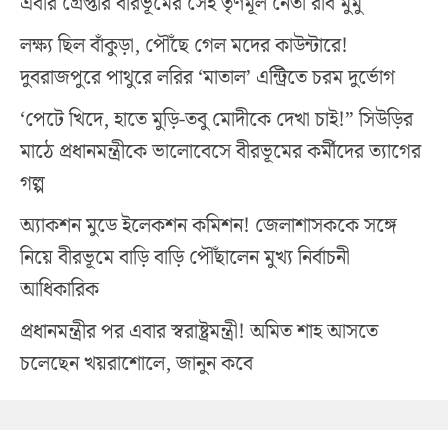
এবার গ্রেপ্তার বীরভূমের সেই তৃণমূল নেতা রবি মুর্মু
লক্ষ্য ছিল বাঁকুড়া, পৌঁছে গেল মদের কাউন্টারে!
দুবরাজপুরে পাথুরে লরির ‘মাতাল’ এন্ট্রিতে চরম দুর্ভোগ
‘পেটে খিদে, হাতে মুড়ি-তবু মোদীকে দেখা চাই!” সিউড়ির
মাঠে প্রধানমন্ত্রীকে ভালোবেসে বীরভূমের কর্মীদের ত্যাগের
গল্প
অ্যাকশন মুডে ইলেকশন কমিশন! জেলাশাসককে সঙ্গে
নিয়ে বীরভূমে বাড়ি বাড়ি পৌঁছালেন মুখ্য নির্বাচনী
আধিকারিক
প্রধানমন্ত্রীর পর এবার স্বরাষ্ট্রমন্ত্রী! অমিত শাহ আসতে
চলেছেন খয়রাশোলে, জানুন কবে