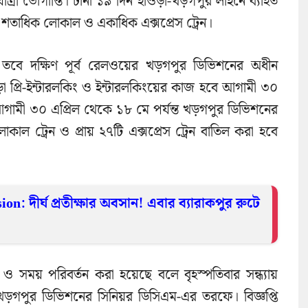
রী ভোগান্তি। টানা ১৯ দিন হাওড়া-খড়গপুর লাইনে ব্যাহত
 শতাধিক লোকাল ও একাধিক এক্সপ্রেস ট্রেন।
 তবে দক্ষিণ পূর্ব রেলওয়ের খড়গপুর ডিভিশনের অধীন
 প্রি-ইন্টারলকিং ও ইন্টারলকিংয়ের কাজ হবে আগামী ৩০
গামী ৩০ এপ্রিল থেকে ১৮ মে পর্যন্ত খড়গপুর ডিভিশনের
োকাল ট্রেন ও প্রায় ২৭টি এক্সপ্রেস ট্রেন বাতিল করা হবে
: দীর্ঘ প্রতীক্ষার অবসান! এবার ব্যারাকপুর রুটে
ও সময় পরিবর্তন করা হয়েছে বলে বৃহস্পতিবার সন্ধ্যায়
খড়গপুর ডিভিশনের সিনিয়র ডিসিএম-এর তরফে। বিজ্ঞপ্তি