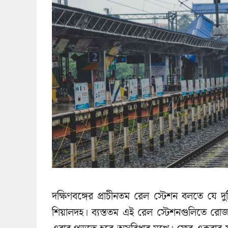
দক্ষিণবঙ্গের প্রাচীনতম রেল স্টেশন বলতে যে 
শিয়ালদহ। ব্যস্ততম এই রেল স্টেশনগুলিতে রোজ