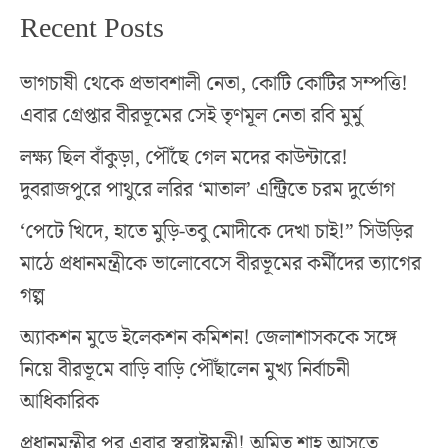
Recent Posts
ভাগচাষী থেকে প্রভাবশালী নেতা, কোটি কোটির সম্পত্তি!
এবার গ্রেপ্তার বীরভূমের সেই তৃণমূল নেতা রবি মুর্মু
লক্ষ্য ছিল বাঁকুড়া, পৌঁছে গেল মদের কাউন্টারে!
দুবরাজপুরে পাথুরে লরির ‘মাতাল’ এন্ট্রিতে চরম দুর্ভোগ
‘পেটে খিদে, হাতে মুড়ি-তবু মোদীকে দেখা চাই!” সিউড়ির
মাঠে প্রধানমন্ত্রীকে ভালোবেসে বীরভূমের কর্মীদের ত্যাগের
গল্প
অ্যাকশন মুডে ইলেকশন কমিশন! জেলাশাসককে সঙ্গে
নিয়ে বীরভূমে বাড়ি বাড়ি পৌঁছালেন মুখ্য নির্বাচনী
আধিকারিক
প্রধানমন্ত্রীর পর এবার স্বরাষ্ট্রমন্ত্রী! অমিত শাহ আসতে