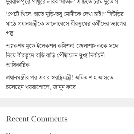
দুবরাজপুরে পাথুরে লরির ‘মাতাল’ এন্ট্রিতে চরম দুর্ভোগ
‘পেটে খিদে, হাতে মুড়ি-তবু মোদীকে দেখা চাই!” সিউড়ির
মাঠে প্রধানমন্ত্রীকে ভালোবেসে বীরভূমের কর্মীদের ত্যাগের
গল্প
অ্যাকশন মুডে ইলেকশন কমিশন! জেলাশাসককে সঙ্গে
নিয়ে বীরভূমে বাড়ি বাড়ি পৌঁছালেন মুখ্য নির্বাচনী
আধিকারিক
প্রধানমন্ত্রীর পর এবার স্বরাষ্ট্রমন্ত্রী! অমিত শাহ আসতে
চলেছেন খয়রাশোলে, জানুন কবে
Recent Comments