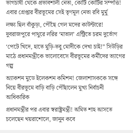
ভাগচাষী থেকে প্রভাবশালী নেতা, কোটি কোটির সম্পত্তি!
এবার গ্রেপ্তার বীরভূমের সেই তৃণমূল নেতা রবি মুর্মু
লক্ষ্য ছিল বাঁকুড়া, পৌঁছে গেল মদের কাউন্টারে!
দুবরাজপুরে পাথুরে লরির ‘মাতাল’ এন্ট্রিতে চরম দুর্ভোগ
‘পেটে খিদে, হাতে মুড়ি-তবু মোদীকে দেখা চাই!” সিউড়ির
মাঠে প্রধানমন্ত্রীকে ভালোবেসে বীরভূমের কর্মীদের ত্যাগের
গল্প
অ্যাকশন মুডে ইলেকশন কমিশন! জেলাশাসককে সঙ্গে
নিয়ে বীরভূমে বাড়ি বাড়ি পৌঁছালেন মুখ্য নির্বাচনী
আধিকারিক
প্রধানমন্ত্রীর পর এবার স্বরাষ্ট্রমন্ত্রী! অমিত শাহ আসতে
চলেছেন খয়রাশোলে, জানুন কবে