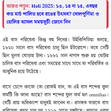
আরও পড়ুন:
Holi 2025: ১৩, ১৪ না ১৫, এবছর
কত মার্চ পালিত হবে রঙের উৎসব? দোলপূর্ণিমা ও
হোলির আসল সময়সূচী জেনে নিন
এই বাস পরিষেবা কিন্তু বহু দিনের। উইকিপিডিয়া বলছে,
১৮২০ সালে বাস পরিষেবা চালু ছিল ইউরোপে। তবে সেটি
ছিল মূলত ঘোড়ার টানা। ১৮৮২ সাল নাগাদ শুরু হয় মোটর
চালিত বাস পরিষেবা এবং সময়ের সাথে সাথে তা পরিবর্তিত ও
আধুনিক হয়ে উঠেছে।
বাসে চেপে কাজে তো রোজই যান, তা এই বাস শব্দের ফুল
ফর্মটি কি জানা আছে? বাস শব্দের ফুল ফর্ম হল omnibas।
যেটি প্রায় অধিকাংশ মানুষই জানেন না। প্রসঙ্গত ভারতে বাস
পরিষেবা প্রথম চালু হয় ১৯২৬ সালে মুম্বইতে। তাহলে এবার