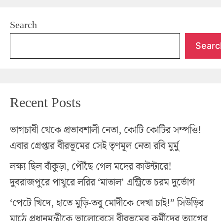
Search
Searc
Recent Posts
ভাগচাষী থেকে প্রভাবশালী নেতা, কোটি কোটির সম্পত্তি!
এবার গ্রেপ্তার বীরভূমের সেই তৃণমূল নেতা রবি মুর্মু
লক্ষ্য ছিল বাঁকুড়া, পৌঁছে গেল মদের কাউন্টারে!
দুবরাজপুরে পাথুরে লরির ‘মাতাল’ এন্ট্রিতে চরম দুর্ভোগ
‘পেটে খিদে, হাতে মুড়ি-তবু মোদীকে দেখা চাই!” সিউড়ির
মাঠে প্রধানমন্ত্রীকে ভালোবেসে বীরভূমের কর্মীদের ত্যাগের