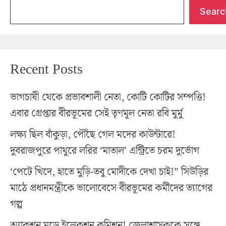
Searc
Recent Posts
ভাগচাষী থেকে প্রভাবশালী নেতা, কোটি কোটির সম্পত্তি!
এবার গ্রেপ্তার বীরভূমের সেই তৃণমূল নেতা রবি মুর্মু
লক্ষ্য ছিল বাঁকুড়া, পৌঁছে গেল মদের কাউন্টারে!
দুবরাজপুরে পাথুরে লরির ‘মাতাল’ এন্ট্রিতে চরম দুর্ভোগ
‘পেটে খিদে, হাতে মুড়ি-তবু মোদীকে দেখা চাই!” সিউড়ির
মাঠে প্রধানমন্ত্রীকে ভালোবেসে বীরভূমের কর্মীদের ত্যাগের
গল্প
অ্যাকশন মুডে ইলেকশন কমিশন! জেলাশাসককে সঙ্গে