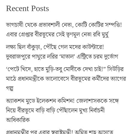
Recent Posts
ভাগচাষী থেকে প্রভাবশালী নেতা, কোটি কোটির সম্পত্তি!
এবার গ্রেপ্তার বীরভূমের সেই তৃণমূল নেতা রবি মুর্মু
লক্ষ্য ছিল বাঁকুড়া, পৌঁছে গেল মদের কাউন্টারে!
দুবরাজপুরে পাথুরে লরির ‘মাতাল’ এন্ট্রিতে চরম দুর্ভোগ
‘পেটে খিদে, হাতে মুড়ি-তবু মোদীকে দেখা চাই!” সিউড়ির
মাঠে প্রধানমন্ত্রীকে ভালোবেসে বীরভূমের কর্মীদের ত্যাগের
গল্প
অ্যাকশন মুডে ইলেকশন কমিশন! জেলাশাসককে সঙ্গে
নিয়ে বীরভূমে বাড়ি বাড়ি পৌঁছালেন মুখ্য নির্বাচনী
আধিকারিক
প্রধানমন্ত্রীর পর এবার স্বরাষ্ট্রমন্ত্রী! অমিত শাহ আসতে