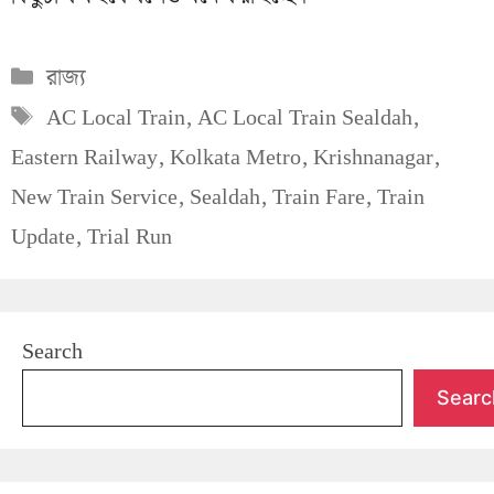
Categories
রাজ্য
Tags
AC Local Train
,
AC Local Train Sealdah
,
Eastern Railway
,
Kolkata Metro
,
Krishnanagar
,
New Train Service
,
Sealdah
,
Train Fare
,
Train
Update
,
Trial Run
Search
Searc