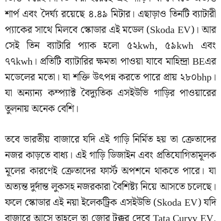
শার্প এবং দৈর্ঘ্য রয়েছে ৪.৪৯ মিটার। এছাড়াও তিনটি ব্যাটারী
প্যাকের সাথে মিলবে স্কোডার এই মডেল (Skoda EV)। আর
সেই তিন ব্যাটারি প্যাক হলো ৫২kwh, ৫৯kwh এবং
৭৭kwh। প্রতিটি ব্যাটারির ক্ষমতা পাওয়া যাবে মাহিন্দ্রা BEএর
মডেলের মতো। যা শক্তি উৎপন্ন করতে পারে প্রায় ২৮০bhp।
যা অন্যান্য কম্প্যাক্ট বৈদ্যুতিক এসইউভি গাড়ির পাওয়ারের
তুলনায় অনেক বেশি।
তবে ভারতীয় বাজারে যদি এই গাড়ি নির্মিত হয় তা ক্রেতাদের
নজর কাড়তে বাধ্য। এই গাড়ি ডিজাইন এবং প্রতিযোগিতামূলক
মূলের কারণেই ক্রেতাদের ফার্স্ট অপশনে থাকতে পারে। যা
অত্যন্ত দুর্দান্ত লুকসহ নজরকারা বৈশিষ্ট্য নিয়ে আসতে চলেছে।
ফলে স্কোডার এই নয়া ইলেকট্রিক এসইউভি (Skoda EV) যদি
বাজারে আসে তাহলে তা জোর টক্কর দেবে Tata Curvv EV,