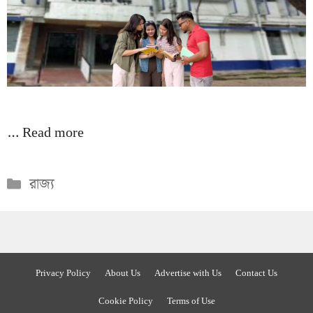
…
Read more
Categories
রাজ্য
Privacy Policy
About Us
Advertise with Us
Contact Us
Cookie Policy
Terms of Use