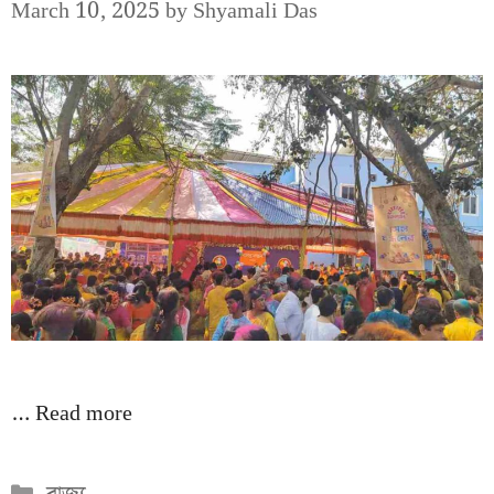
March 10, 2025
by
Shyamali Das
…
Read more
Categories