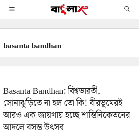
Skip
Menu
to
content
basanta bandhan
Basanta Bandhan: বিশ্বভারতী,
সোনাঝুড়িতে না হল তো কি! বীরভূমেরই
আরও এক জায়গায় হচ্ছে শান্তিনিকেতনের
আদলে বসন্ত উৎসব