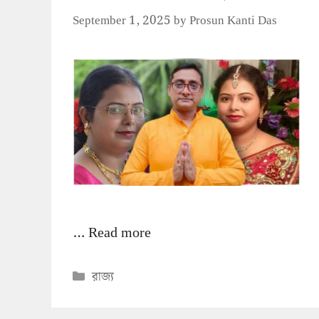
September 1, 2025
by
Prosun Kanti Das
…
Read more
Categories
রাজ্য