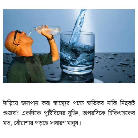
দাঁড়িয়ে জলপান করা স্বাস্থ্যের পক্ষে ক্ষতিকর নাকি নিছকই
গুজব? একদিকে পুষ্টিবিদের যুক্তি, অপরদিকে চিকিৎসকের
মত, ধোঁয়াশায় পড়ছে সাধারণ মানুষ।