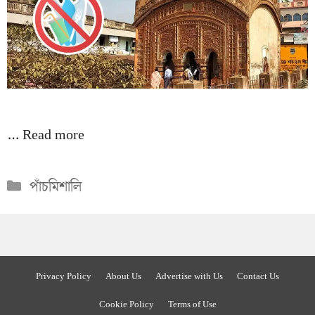
…
Read more
Categories
পাঁচমিশালি
Privacy Policy
About Us
Advertise with Us
Contact Us
Cookie Policy
Terms of Use