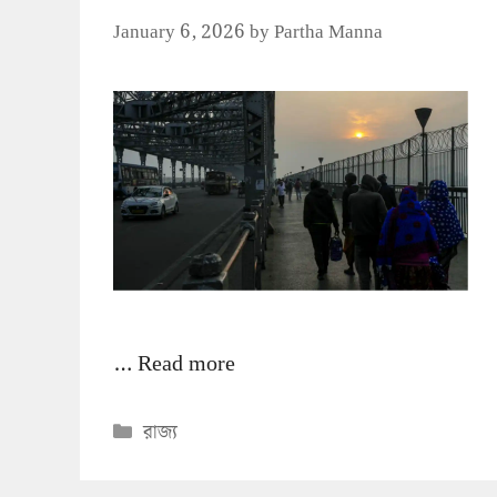
January 6, 2026
by
Partha Manna
…
Read more
Categories
রাজ্য