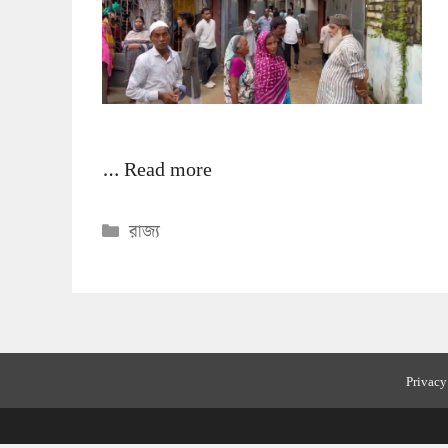
…
Read more
Categories
রাজ্য
Privacy