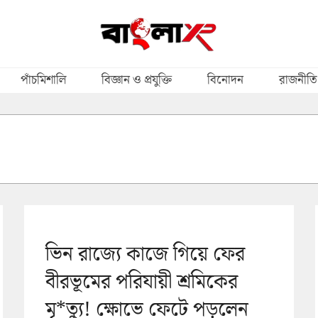
পাঁচমিশালি
বিজ্ঞান ও প্রযুক্তি
বিনোদন
রাজনীতি
ভিন রাজ্যে কাজে গিয়ে ফের
বীরভূমের পরিযায়ী শ্রমিকের
মৃ*ত্যু! ক্ষোভে ফেটে পড়লেন