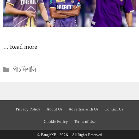
…
Read more
Categories
পাঁচমিশালি
Privacy Policy
About Us
Advertise with Us
Contact Us
Cookie Policy
Terms of Use
© BanglaXP - 2026 | All Rights Reserved