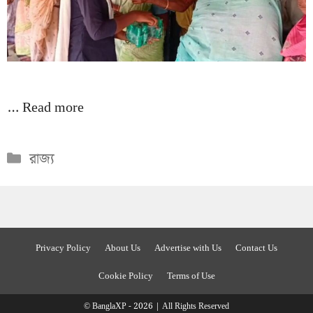
…
Read more
Categories
রাজ্য
Privacy Policy
About Us
Advertise with Us
Contact Us
Cookie Policy
Terms of Use
© BanglaXP - 2026 | All Rights Reserved