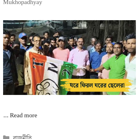
Mukhopadhyay
…
Read more
Categories
রাজনীতি