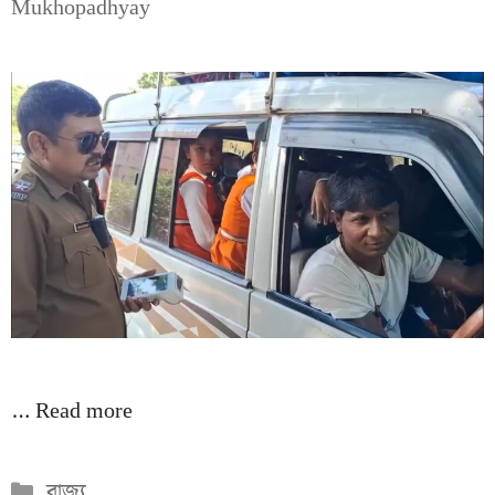
Mukhopadhyay
…
Read more
Categories
রাজ্য