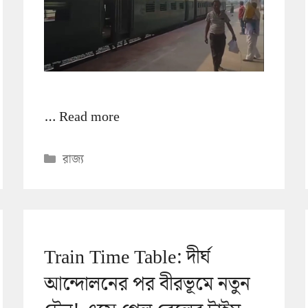
…
Read more
Categories
রাজ্য
Train Time Table: দীর্ঘ
আন্দোলনের পর বীরভূমে নতুন