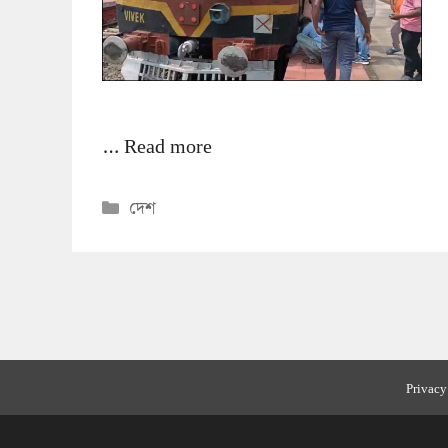
…
Read more
Categories
দেশ
Privacy