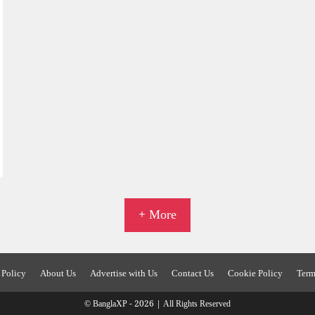
+ More
 Policy
About Us
Advertise with Us
Contact Us
Cookie Policy
Term
© BanglaXP - 2026 | All Rights Reserved