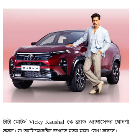
টাটা মোটর্স Vicky Kaushal কে ব্র্যান্ড অ্যাম্বাসেডর ঘোষণা
করল। যা অটোমোবাইল জগতে নতুন মাত্রা যোগ করবে।