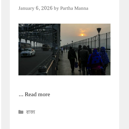
January 6, 2026
by
Partha Manna
…
Read more
Categories
রাজ্য