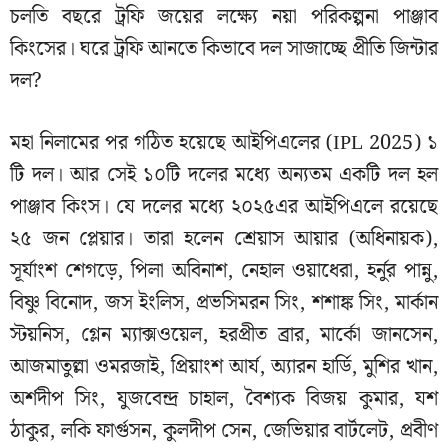
চলতি বছরে ট্রফি জয়ের লক্ষ্যে নয়া পরিকল্পনা পাঞ্জাব
কিংসের। ঘরে ট্রফি আনতে কিভাবে দল সাজাচ্ছে প্রীতি জিন্টার
দল?
মহা নিলামের পর গঠিত হয়েছে আইপিএলের (IPL 2025) ১
টি দল। আর সেই ১০টি দলের মধ্যে অন্যতম একটি দল হল
পাঞ্জাব কিংস। যে দলের মধ্যে ২০২৫এর আইপিএলে রয়েছে
২৫ জন প্লেয়ার। তারা হলেন শ্রেয়াস আয়ার (অধিনায়ক),
সূর্যাংশ শেগড়ে, পিলা অবিনাশ, নেহাল ওয়াধেরা, হর্নুর পান্নু,
বিষ্ণু বিনোদ, জস ইংলিস, প্রভসিমরন সিং, শশাঙ্ক সিং, মার্কান
স্টয়নিস, গ্লেন ম্যাক্সওয়েল, হরপ্রীত ব্রার, মার্কো জানসেন,
আজমাতুল্লা ওমরজাই, প্রিয়াংশ আর্য, অ্যারন হার্ডি, মুশির খান,
অর্শদীপ সিং, যুজবেন্দ্র চাহাল, বৈশ্যক বিজয় কুমার, যশ
ঠাকুর, লকি ফার্গুসন, কুলদীপ সেন, জেভিয়ার বার্টলেট, প্রবীণ