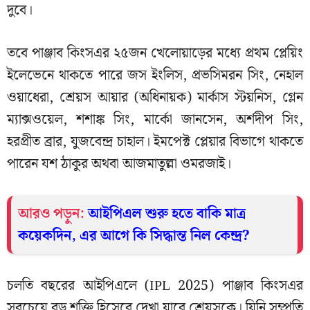
দুবে।
তবে পাঞ্জাব কিংসএর ২৫জন খেলোয়াড়ের মধ্যে প্রথম প্লেয়িং
ইলেভেনে থাকতে পারে জস ইংলিস, প্রভসিমরন সিং, নেহাল
ওয়াধেরা, শ্রেয়স আয়ার (অধিনায়ক) মার্কাস স্টয়নিস, গ্লেন
ম্যাক্সওয়েল, শশাঙ্ক সিং, মার্কো জানসেন, অর্শদীপ সিং,
হরপ্রীত ব্রার, যুজবেন্দ্র চাহাল। ইমপেক্ট প্লেয়ার বিভাগে থাকতে
পারেন যশ ঠাকুর অথবা আজমাতুল্লা ওমরজাই।
আরও পড়ুন:
আইপিএল শুরু হতে বাকি মাত্র
কয়েকদিন, এর আগে কি সিদ্ধান্ত নিল কেন্দ্র?
চলতি বছরের আইপিএলে (IPL 2025) পাঞ্জাব কিংসএর
সবচেয়ে বড় শক্তি হিসেবে দেখা যাবে শ্রেয়সকে। যিনি সম্প্রতি