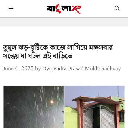
Skip
Menu
to
content
তুমুল ঝড়-বৃষ্টিকে কাজে লাগিয়ে মঙ্গলবার
সন্ধেয় যা ঘটল এই বাড়িতে
June 4, 2025
by
Dwijendra Prasad Mukhopadhyay