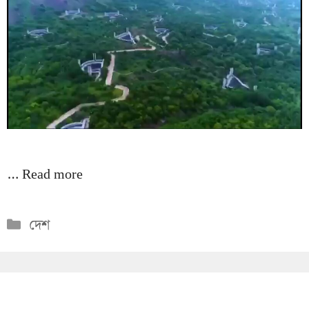
…
Read more
Categories
দেশ