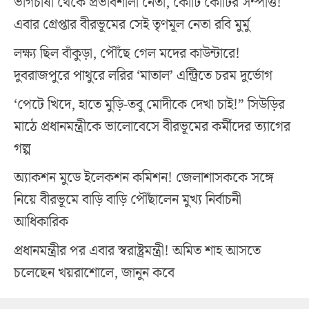
ভাগচাষী থেকে প্রভাবশালী নেতা, কোটি কোটির সম্পত্তি!
এবার গ্রেপ্তার বীরভূমের সেই তৃণমূল নেতা রবি মুর্মু
লক্ষ্য ছিল বাঁকুড়া, পৌঁছে গেল মদের কাউন্টারে!
দুবরাজপুরে পাথুরে লরির ‘মাতাল’ এন্ট্রিতে চরম দুর্ভোগ
‘পেটে খিদে, হাতে মুড়ি-তবু মোদীকে দেখা চাই!” সিউড়ির
মাঠে প্রধানমন্ত্রীকে ভালোবেসে বীরভূমের কর্মীদের ত্যাগের
গল্প
অ্যাকশন মুডে ইলেকশন কমিশন! জেলাশাসককে সঙ্গে
নিয়ে বীরভূমে বাড়ি বাড়ি পৌঁছালেন মুখ্য নির্বাচনী
আধিকারিক
প্রধানমন্ত্রীর পর এবার স্বরাষ্ট্রমন্ত্রী! অমিত শাহ আসতে
চলেছেন খয়রাশোলে, জানুন কবে