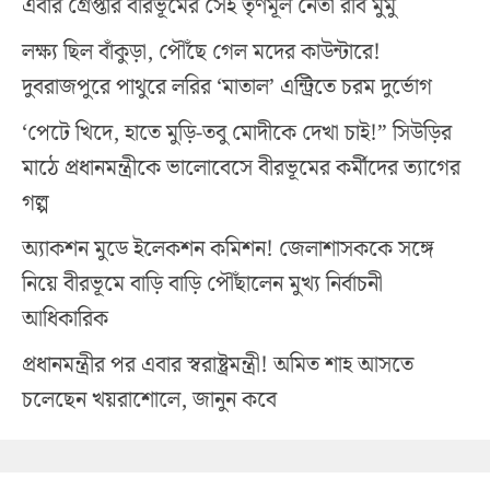
এবার গ্রেপ্তার বীরভূমের সেই তৃণমূল নেতা রবি মুর্মু
লক্ষ্য ছিল বাঁকুড়া, পৌঁছে গেল মদের কাউন্টারে!
দুবরাজপুরে পাথুরে লরির ‘মাতাল’ এন্ট্রিতে চরম দুর্ভোগ
‘পেটে খিদে, হাতে মুড়ি-তবু মোদীকে দেখা চাই!” সিউড়ির
মাঠে প্রধানমন্ত্রীকে ভালোবেসে বীরভূমের কর্মীদের ত্যাগের
গল্প
অ্যাকশন মুডে ইলেকশন কমিশন! জেলাশাসককে সঙ্গে
নিয়ে বীরভূমে বাড়ি বাড়ি পৌঁছালেন মুখ্য নির্বাচনী
আধিকারিক
প্রধানমন্ত্রীর পর এবার স্বরাষ্ট্রমন্ত্রী! অমিত শাহ আসতে
চলেছেন খয়রাশোলে, জানুন কবে