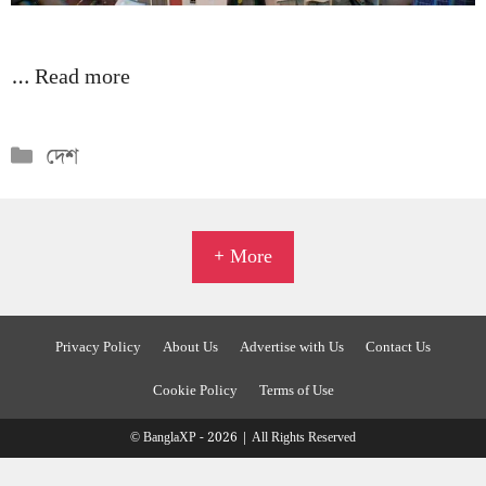
…
Read more
Categories
দেশ
+ More
Privacy Policy
About Us
Advertise with Us
Contact Us
Cookie Policy
Terms of Use
© BanglaXP - 2026 | All Rights Reserved