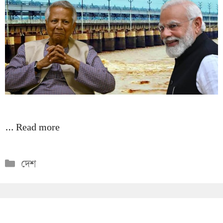
…
Read more
Categories
দেশ