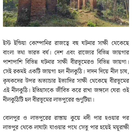
ইস্ট ইন্ডিয়া কোম্পানির রাজত্বে বহু ঘটনার সাক্ষী থেকেছে
বাংলা তথা ভারত বর্ষ। দেশ এবং রাজ্যের বিভিন্ন জায়গার
পাশাপাশি বিভিন্ন ঘটনার সাক্ষী বীরভূমেরও বিভিন্ন জায়গা।
সেই রকমই একটি জায়গা হল নীলকুঠি। দাদন দিয়ে নীল চাষ,
কৃষকদের উপর অত্যাচার ইত্যাদির সাক্ষী থেকেছে বীরভূমের
এই নীলকুঠি। ইতিহাসকে জীবিত করে রাখা জঙ্গলে ঘেরা ওই
নীলকুঠিটি হল বীরভূমের লাভপুরের গুণুটিয়া।
বোলপুর ও লাভপুরের রাস্তায় কুয়ে নদী পার হওয়ার পর
লাভপুর থেকে লাঘাটা যাওয়ার পথে সেতু পার হয়েই ময়ূরাক্ষী