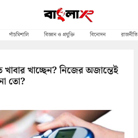
পাঁচমিশালি
বিজ্ঞান ও প্রযুক্তি
বিনোদন
রাজনীতি
ত খাবার খাচ্ছেন? নিজের অজান্তেই
 না তো?