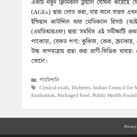
একটি নতুন ক্লিনিকাল ট্রায়াল ঘোষনা করেছে যে, এ
(AGEs) দ্বারা লোড করা, যার ফলে ভারত এখন ব
ইন্ডিয়ান কাউন্সিল অফ মেডিক্যাল রিসার্চ (
(এমডিআরএফ) দ্বারা সমর্থিত এই সমীক্ষাটি প্রক
পাকোড়া, বেকড পণ্য: কুকিজ, কেক, ক্র্যাকার, প্
উচ্চ তাপমাত্রায় রান্না করা প্রাণী-ভিত্তিক খা
তোলে।
Categories
পাঁচমিশালি
Tags
Clinical trials
,
Diabetes
,
Indian Council for 
Evaluation
,
Packaged food
,
Public Health Found
Privacy