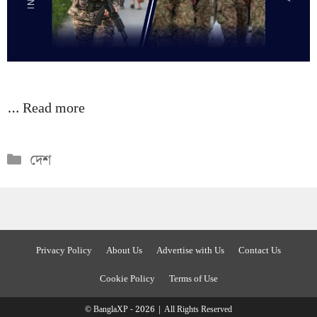
…
Read more
Categories
দেশ
Privacy Policy
About Us
Advertise with Us
Contact Us
Cookie Policy
Terms of Use
© BanglaXP - 2026 | All Rights Reserved