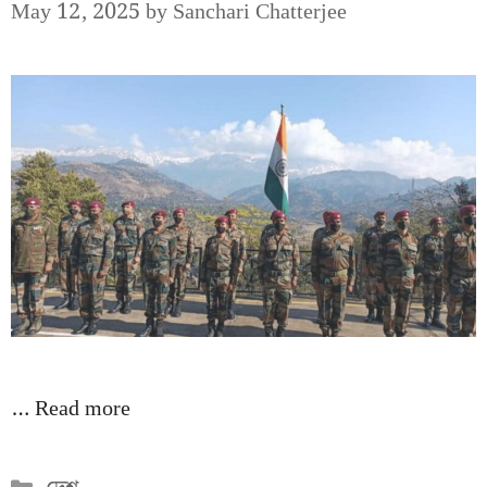
May 12, 2025
by
Sanchari Chatterjee
…
Read more
Categories