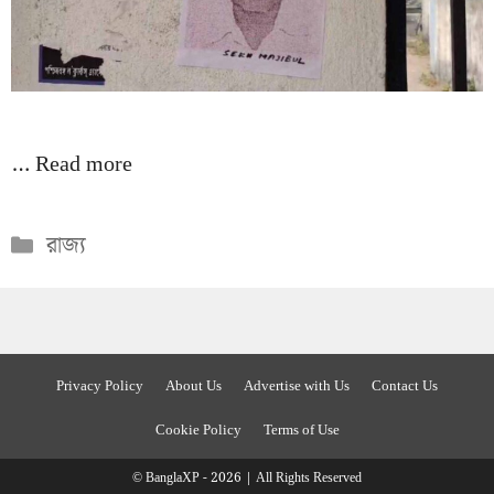
…
Read more
Categories
রাজ্য
Privacy Policy
About Us
Advertise with Us
Contact Us
Cookie Policy
Terms of Use
© BanglaXP - 2026 | All Rights Reserved