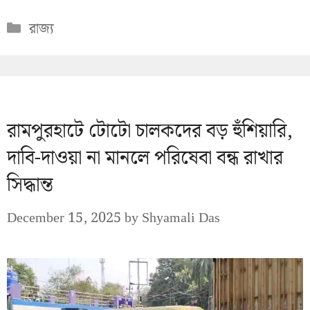
Categories
রাজ্য
রামপুরহাটে টোটো চালকদের বড় হুঁশিয়ারি,
দাবি-দাওয়া না মানলে পরিষেবা বন্ধ রাখার
সিদ্ধান্ত
December 15, 2025
by
Shyamali Das