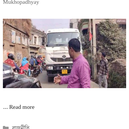
Mukhopadhyay
…
Read more
Categories
রাজনীতি