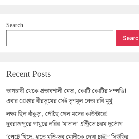
Search
Searc
Recent Posts
ভাগচাষী থেকে প্রভাবশালী নেতা, কোটি কোটির সম্পত্তি!
এবার গ্রেপ্তার বীরভূমের সেই তৃণমূল নেতা রবি মুর্মু
লক্ষ্য ছিল বাঁকুড়া, পৌঁছে গেল মদের কাউন্টারে!
দুবরাজপুরে পাথুরে লরির ‘মাতাল’ এন্ট্রিতে চরম দুর্ভোগ
‘পেটে খিদে, হাতে মুড়ি-তবু মোদীকে দেখা চাই!” সিউড়ির