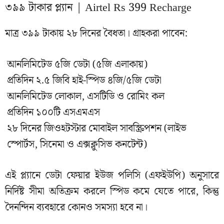
৩৯৯ টাকার প্ল্যান | Airtel Rs 399 Recharge
মাত্র ৩৯৯ টাকায় ২৮ দিনের বৈধতা। গ্রাহকরা পাবেন:
আনলিমিটেড ৫জি ডেটা (৫জি এলাকায়)
প্রতিদিন ২.৫ জিবি হাই-স্পিড ৪জি/৫জি ডেটা
আনলিমিটেড লোকাল, এসটিডি ও রোমিং কল
প্রতিদিন ১০০টি এসএমএস
২৮ দিনের জিওহটস্টার মোবাইল সাবস্ক্রিপশন (লাইভ
স্পোর্টস, সিনেমা ও এক্সক্লুসিভ কনটেন্ট)
এই প্ল্যানে ডেটা ফেয়ার ইউজ পলিসি (এফইউপি) অনুসারে
নির্দিষ্ট সীমা অতিক্রম করলে স্পিড কমে যেতে পারে, কিন্তু
দৈনন্দিন ব্যবহারে কোনও সমস্যা হবে না।