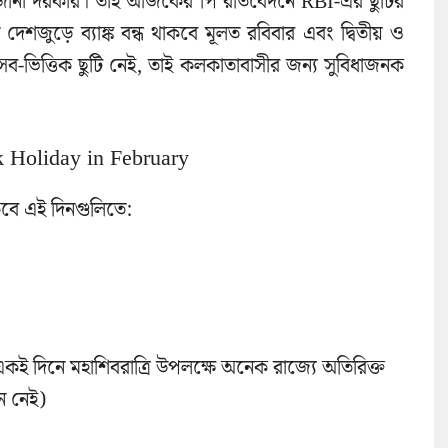
 জানা দরকার। তাই আজকের পি রতিবেদনে RBI-এর ছুটির
েশজুড়ে ব্যাঙ্ক বন্ধ থাকবে মূলত রবিবার এবং দ্বিতীয় ও
ৎসব-ভিত্তিক ছুটি নেই, তাই কলকাতাবাসীর জন্য সুবিধাজনক
ank Holiday in February
াকবে এই দিনগুলিতে:
 (একই দিনে মহাশিবরাত্রি উপলক্ষে অনেক রাজ্যে অতিরিক্ত
ন নেই)