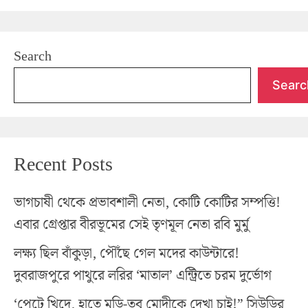
Search
Searc
Recent Posts
ভাগচাষী থেকে প্রভাবশালী নেতা, কোটি কোটির সম্পত্তি!
এবার গ্রেপ্তার বীরভূমের সেই তৃণমূল নেতা রবি মুর্মু
লক্ষ্য ছিল বাঁকুড়া, পৌঁছে গেল মদের কাউন্টারে!
দুবরাজপুরে পাথুরে লরির ‘মাতাল’ এন্ট্রিতে চরম দুর্ভোগ
‘পেটে খিদে, হাতে মুড়ি-তবু মোদীকে দেখা চাই!” সিউড়ির