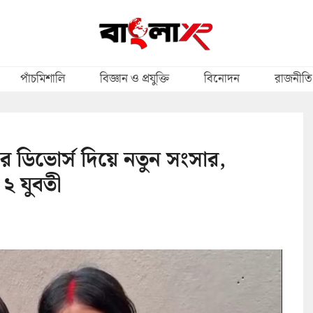
পাঁচমিশালি
বিজ্ঞান ও প্রযুক্তি
বিনোদন
রাজনীতি
র ডিভোর্স দিয়ে নতুন সংসার,
২ যুবতী