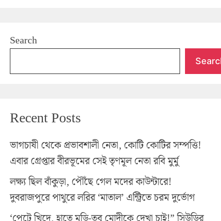
Search
Searc
Recent Posts
ভাগচাষী থেকে প্রভাবশালী নেতা, কোটি কোটির সম্পত্তি!
এবার গ্রেপ্তার বীরভূমের সেই তৃণমূল নেতা রবি মুর্মু
লক্ষ্য ছিল বাঁকুড়া, পৌঁছে গেল মদের কাউন্টারে!
দুবরাজপুরে পাথুরে লরির ‘মাতাল’ এন্ট্রিতে চরম দুর্ভোগ
‘পেটে খিদে, হাতে মুড়ি-তবু মোদীকে দেখা চাই!” সিউড়ির