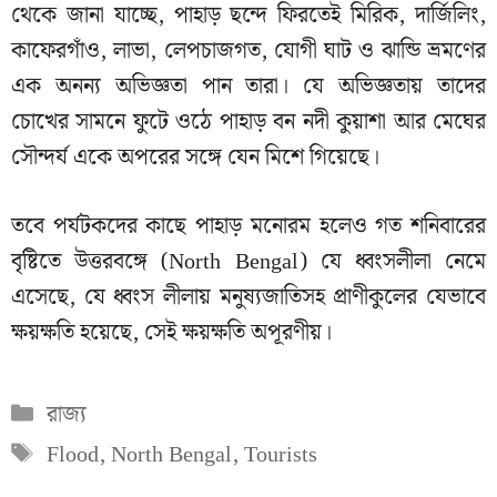
থেকে জানা যাচ্ছে, পাহাড় ছন্দে ফিরতেই মিরিক, দার্জিলিং,
কাফেরগাঁও, লাভা, লেপচাজগত, যোগী ঘাট ও ঝান্ডি ভ্রমণের
এক অনন্য অভিজ্ঞতা পান তারা। যে অভিজ্ঞতায় তাদের
চোখের সামনে ফুটে ওঠে পাহাড় বন নদী কুয়াশা আর মেঘের
সৌন্দর্য একে অপরের সঙ্গে যেন মিশে গিয়েছে।
তবে পর্যটকদের কাছে পাহাড় মনোরম হলেও গত শনিবারের
বৃষ্টিতে উত্তরবঙ্গে (North Bengal) যে ধ্বংসলীলা নেমে
এসেছে, যে ধ্বংস লীলায় মনুষ্যজাতিসহ প্রাণীকুলের যেভাবে
ক্ষয়ক্ষতি হয়েছে, সেই ক্ষয়ক্ষতি অপূরণীয়।
Categories
রাজ্য
Tags
Flood
,
North Bengal
,
Tourists